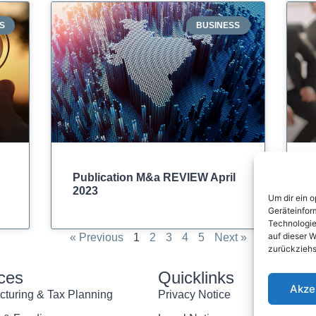
S
BUSINESS
Publication M&a REVIEW April
R
2023
I
Um dir ein 
W
Geräteinfor
Technologie
auf dieser W
« Previous
1
2
3
4
5
Next »
zurückziehs
ces
Quicklinks
C
Akze
cturing & Tax Planning
Privacy Notice