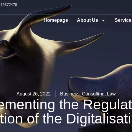
175372470
Homepage
About Us
Service
August 26, 2022
Business
,
Consulting
,
Law
menting the Regulati
on of the Digitalisat