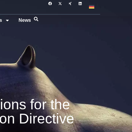
s
News
ons for the
ion Directive