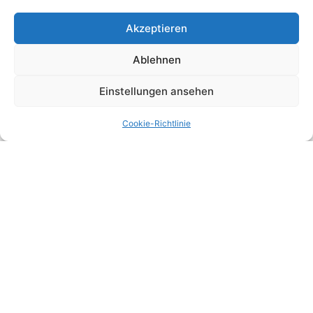
Akzeptieren
Ablehnen
Einstellungen ansehen
Mobiles Arbeiten im Ausland
Cookie-Richtlinie
Mobiles Arbeiten im Ausland
WEITERLESEN »
BERATUNG