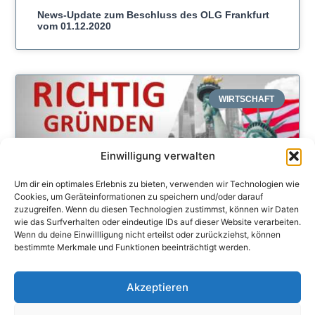
News-Update zum Beschluss des OLG Frankfurt
vom 01.12.2020
WIRTSCHAFT
Einwilligung verwalten
Um dir ein optimales Erlebnis zu bieten, verwenden wir Technologien wie
Cookies, um Geräteinformationen zu speichern und/oder darauf
zuzugreifen. Wenn du diesen Technologien zustimmst, können wir Daten
wie das Surfverhalten oder eindeutige IDs auf dieser Website verarbeiten.
Wenn du deine Einwillligung nicht erteilst oder zurückziehst, können
bestimmte Merkmale und Funktionen beeinträchtigt werden.
Youtube zur Firmengründung in den USA mit Prof.
Dr. Christoph Juhn
Akzeptieren