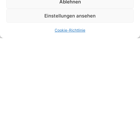
Ablehnen
RECHT
Einstellungen ansehen
Cookie-Richtlinie
Youtube zum Reality Check bei
Rechtsanwaltsserien mit D. Klaus Eyber & Prof.
Dr. Christoph Juhn
« Voriger
1
2
3
4
5
Nächster »
Connect