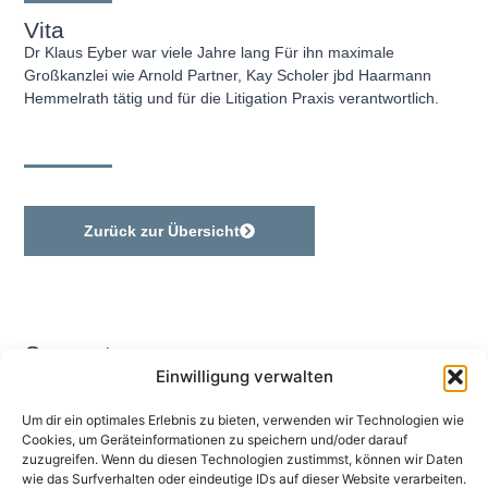
Vita
Dr Klaus Eyber war viele Jahre lang Für ihn maximale
Großkanzlei wie Arnold Partner, Kay Scholer jbd Haarmann
Hemmelrath tätig und für die Litigation Praxis verantwortlich.
Zurück zur Übersicht
Connect
Einwilligung verwalten
+49 69 175372470
Um dir ein optimales Erlebnis zu bieten, verwenden wir Technologien wie
Schillerstraße 42-44 60313 Frankfurt am Main
Cookies, um Geräteinformationen zu speichern und/oder darauf
info@mainfort.net
zuzugreifen. Wenn du diesen Technologien zustimmst, können wir Daten
wie das Surfverhalten oder eindeutige IDs auf dieser Website verarbeiten.