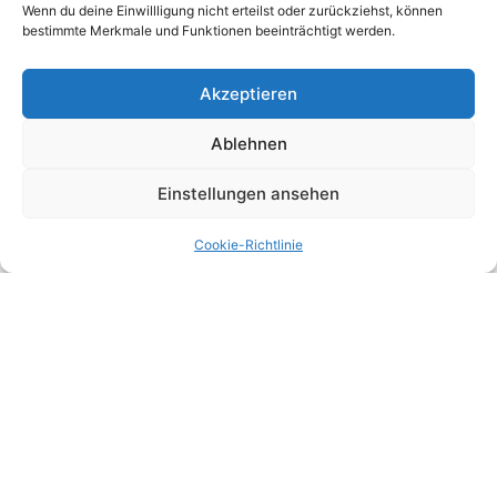
Wenn du deine Einwillligung nicht erteilst oder zurückziehst, können
bestimmte Merkmale und Funktionen beeinträchtigt werden.
Akzeptieren
Leistungen
Quicklinks
Steuerstrukturierung &
Datenschutzhinweis
Ablehnen
Steuerplanung
Impressum
Finance & Funding
Publikationen
Einstellungen ansehen
Corporate & Contracts
Litigation
Cookie-Richtlinie
Rechnungswesen
Real Estate
Transaktions- und
Nachfolgeberatung
Steuer-Compliance
Fördermittelberatung
Digitalisierung